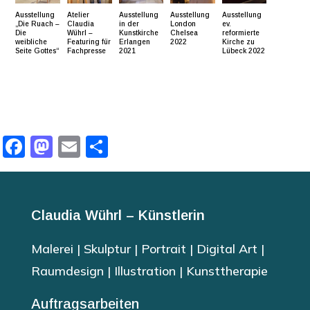
Ausstellung
Atelier
Ausstellung
Ausstellung
Ausstellung
„Die Ruach –
Claudia
in der
London
ev.
Die
Wührl –
Kunstkirche
Chelsea
reformierte
weibliche
Featuring für
Erlangen
2022
Kirche zu
Seite Gottes“
Fachpresse
2021
Lübeck 2022
Facebook
Mastodon
Email
Teilen
Claudia Wührl – Künstlerin
Malerei | Skulptur | Portrait | Digital Art |
Raumdesign | Illustration | Kunsttherapie
Auftragsarbeiten