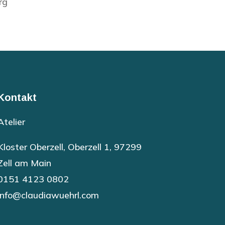
rg
Kontakt
Atelier
Kloster Oberzell, Oberzell 1, 97299
Zell am Main
0151 4123 0802
info@claudiawuehrl.com