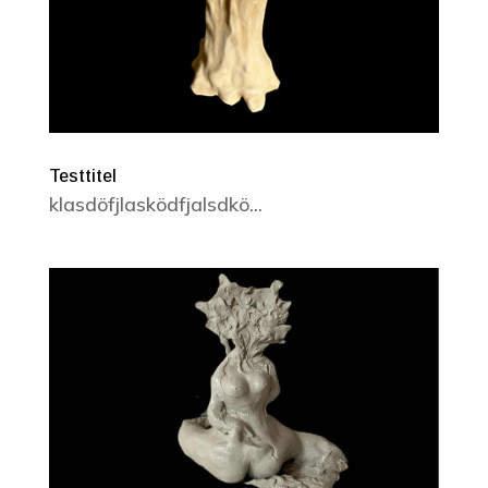
Testtitel
klasdöfjlasködfjalsdkö...